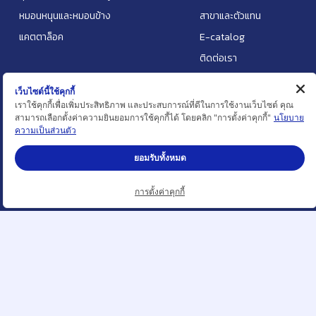
หมอนหนุนและหมอนข้าง
สาขาและตัวแทน
แคตตาล็อค
E-catalog
ติดต่อเรา
เว็บไซต์นี้ใช้คุกกี้
ช่วยเหลือ
บริการ
เราใช้คุกกี้เพื่อเพิ่มประสิทธิภาพ และประสบการณ์ที่ดีในการใช้งานเว็บไซต์ คุณ
สามารถเลือกตั้งค่าความยินยอมการใช้คุกกี้ได้ โดยคลิก "การตั้งค่าคุกกี้"
นโยบาย
ความเป็นส่วนตัว
การสั่งซื้อสินค้า
การจัดส่งสินค้า
การชำระเงิน
สาระน่ารู้
ยอมรับทั้งหมด
แจ้งชำระเงิน
กิจกรรม
การตั้งค่าคุกกี้
ติดตามคำสั่งซื้อ
คำถามที่พบบ่อย